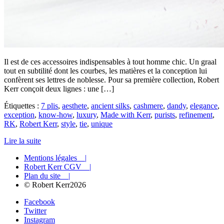
Il est de ces accessoires indispensables à tout homme chic. Un graal
tout en subtilité dont les courbes, les matières et la conception lui
confèrent ses lettres de noblesse. Pour sa première collection, Robert
Kerr conçoit deux lignes : une […]
Étiquettes :
7 plis
,
aesthete
,
ancient silks
,
cashmere
,
dandy
,
elegance
,
exception
,
know-how
,
luxury
,
Made with Kerr
,
purists
,
refinement
,
RK
,
Robert Kerr
,
style
,
tie
,
unique
Lire la suite
Mentions légales |
Robert Kerr CGV |
Plan du site |
© Robert Kerr2026
Facebook
Twitter
Instagram