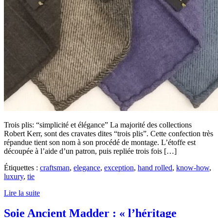
Trois plis: “simplicité et élégance” La majorité des collections
Robert Kerr, sont des cravates dites “trois plis”. Cette confection très
répandue tient son nom à son procédé de montage. L’étoffe est
découpée à l’aide d’un patron, puis repliée trois fois […]
Étiquettes :
craftsman
,
elegance
,
exception
,
hand rolled
,
know-how
,
luxury
,
tie
Lire la suite
Soie Ancient Madder : « l’héritage