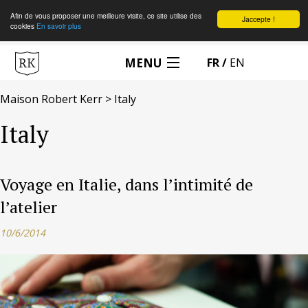
Afin de vous proposer une meilleure visite, ce site utilise des
Jaccepte !
cookies
En savoir plus
MENU
EN
SUR-MESURE
Maison Robert Kerr
>
Italy
Italy
PRENDRE RENDEZ-VOUS
LA MAISON ROBERT KERR
Voyage en Italie, dans l’intimité de
l’atelier
ACCESSOIRES
10/6/2014
MON PANIER
MON COMPTE